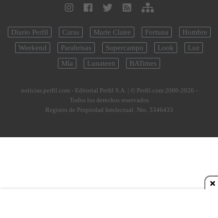
Diario Perfil
Caras
Marie Claire
Fortuna
Hombre
Weekend
Parabrisas
Supercampo
Look
Luz
Mía
Lunateen
BATimes
noticias.perfil.com - Editorial Perfil S.A.
| © Perfil.com 2006-2026 -
Todos los derechos reservados
Registro de Propiedad Intelectual: Nro. 5346433