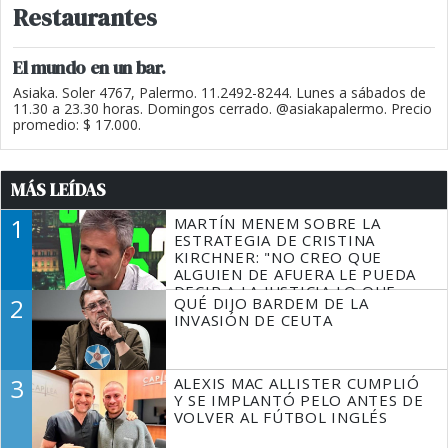
Restaurantes
El mundo en un bar.
Asiaka. Soler 4767, Palermo. 11.2492-8244. Lunes a sábados de
11.30 a 23.30 horas. Domingos cerrado. @asiakapalermo. Precio
promedio: $ 17.000.
MÁS LEÍDAS
1
MARTÍN MENEM SOBRE LA
ESTRATEGIA DE CRISTINA
KIRCHNER: "NO CREO QUE
ALGUIEN DE AFUERA LE PUEDA
DECIR A LA JUSTICIA LO QUE
2
QUÉ DIJO BARDEM DE LA
TIENE QUE HACER"
INVASIÓN DE CEUTA
3
ALEXIS MAC ALLISTER CUMPLIÓ
Y SE IMPLANTÓ PELO ANTES DE
VOLVER AL FÚTBOL INGLÉS