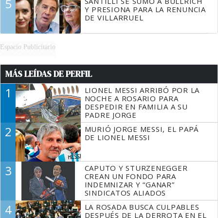
5
SANTILLI SE SUMÓ A BULLRICH
Y PRESIONA PARA LA RENUNCIA
DE VILLARRUEL
Espacio Publicitario
MÁS LEÍDAS DE PERFIL
1
LIONEL MESSI ARRIBÓ POR LA
NOCHE A ROSARIO PARA
DESPEDIR EN FAMILIA A SU
PADRE JORGE
2
MURIÓ JORGE MESSI, EL PAPÁ
DE LIONEL MESSI
3
CAPUTO Y STURZENEGGER
CREAN UN FONDO PARA
INDEMNIZAR Y “GANAR”
SINDICATOS ALIADOS
4
LA ROSADA BUSCA CULPABLES
DESPUÉS DE LA DERROTA EN EL