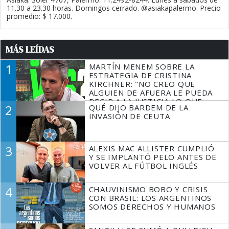
11.30 a 23.30 horas. Domingos cerrado. @asiakapalermo. Precio
promedio: $ 17.000.
MÁS LEÍDAS
1
MARTÍN MENEM SOBRE LA
ESTRATEGIA DE CRISTINA
KIRCHNER: "NO CREO QUE
ALGUIEN DE AFUERA LE PUEDA
DECIR A LA JUSTICIA LO QUE
2
QUÉ DIJO BARDEM DE LA
TIENE QUE HACER"
INVASIÓN DE CEUTA
3
ALEXIS MAC ALLISTER CUMPLIÓ
Y SE IMPLANTÓ PELO ANTES DE
VOLVER AL FÚTBOL INGLÉS
4
CHAUVINISMO BOBO Y CRISIS
CON BRASIL: LOS ARGENTINOS
SOMOS DERECHOS Y HUMANOS