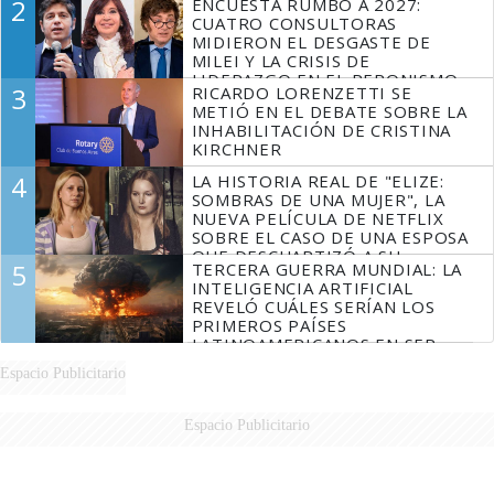
2
ENCUESTA RUMBO A 2027:
FUEGO
CUATRO CONSULTORAS
MIDIERON EL DESGASTE DE
MILEI Y LA CRISIS DE
LIDERAZGO EN EL PERONISMO
3
RICARDO LORENZETTI SE
METIÓ EN EL DEBATE SOBRE LA
INHABILITACIÓN DE CRISTINA
KIRCHNER
4
LA HISTORIA REAL DE "ELIZE:
SOMBRAS DE UNA MUJER", LA
NUEVA PELÍCULA DE NETFLIX
SOBRE EL CASO DE UNA ESPOSA
QUE DESCUARTIZÓ A SU
5
TERCERA GUERRA MUNDIAL: LA
MARIDO
INTELIGENCIA ARTIFICIAL
REVELÓ CUÁLES SERÍAN LOS
PRIMEROS PAÍSES
LATINOAMERICANOS EN SER
DERROTADOS
Espacio Publicitario
Espacio Publicitario