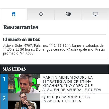
Restaurantes
El mundo en un bar.
Asiaka. Soler 4767, Palermo. 11.2492-8244. Lunes a sábados de
11.30 a 23.30 horas. Domingos cerrado. @asiakapalermo. Precio
promedio: $ 17.000.
MÁS LEÍDAS
1
MARTÍN MENEM SOBRE LA
ESTRATEGIA DE CRISTINA
KIRCHNER: "NO CREO QUE
ALGUIEN DE AFUERA LE PUEDA
DECIR A LA JUSTICIA LO QUE
2
QUÉ DIJO BARDEM DE LA
TIENE QUE HACER"
INVASIÓN DE CEUTA