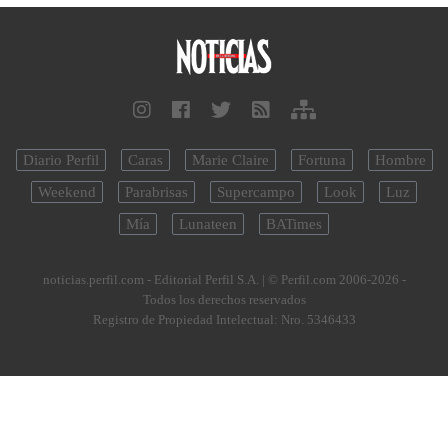
Diario Perfil
Caras
Marie Claire
Fortuna
Hombre
Weekend
Parabrisas
Supercampo
Look
Luz
Mía
Lunateen
BATimes
noticias.perfil.com - Editorial Perfil S.A.
| © Perfil.com 2006-2026 -
Todos los derechos reservados
Registro de Propiedad Intelectual: Nro. 5346433