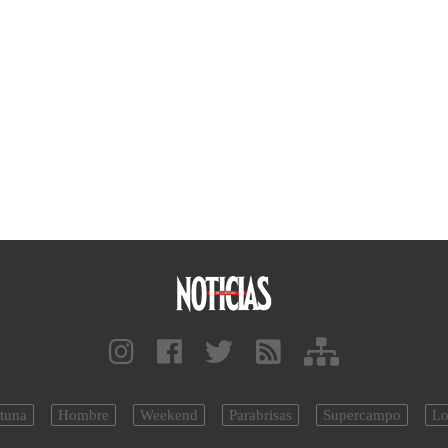
tuna
Hombre
Weekend
Parabrisas
Supercampo
Lo