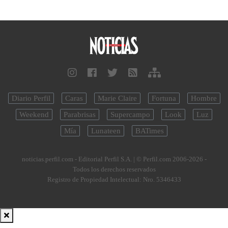
Diario Perfil
Caras
Marie Claire
Fortuna
Hombre
Weekend
Parabrisas
Supercampo
Look
Luz
Mía
Lunateen
BATimes
noticias.perfil.com - Editorial Perfil S.A.
| © Perfil.com 2006-2026 -
Todos los derechos reservados
Registro de Propiedad Intelectual: Nro. 5346433