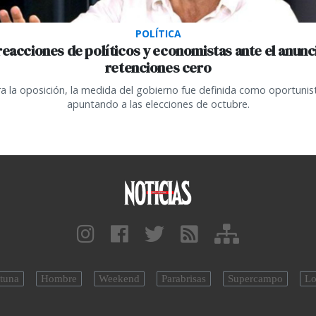
POLÍTICA
reacciones de políticos y economistas ante el anunc
retenciones cero
a la oposición, la medida del gobierno fue definida como oportunis
apuntando a las elecciones de octubre.
tuna
Hombre
Weekend
Parabrisas
Supercampo
Lo