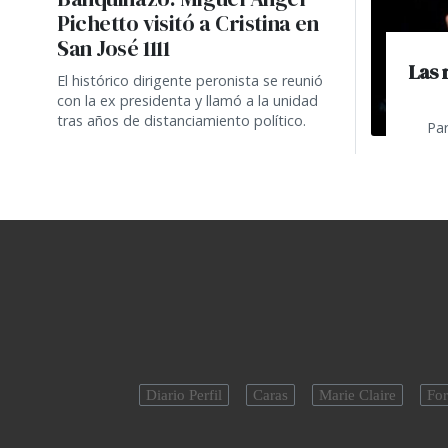
Pichetto visitó a Cristina en
San José 1111
Las 
El histórico dirigente peronista se reunió
con la ex presidenta y llamó a la unidad
tras años de distanciamiento político.
Par
Diario Perfil
Caras
Marie Claire
For