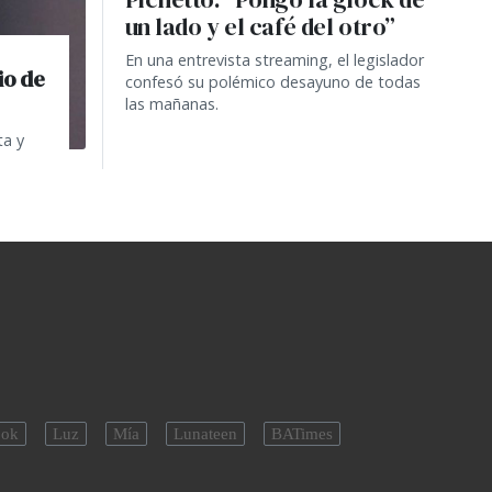
un lado y el café del otro”
En una entrevista streaming, el legislador
io de
confesó su polémico desayuno de todas
las mañanas.
ta y
ok
Luz
Mía
Lunateen
BATimes