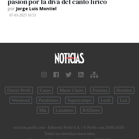
pasión por la diva del canto lírico
por
Jorge Luis Montiel
07-03-2025 16:53
Diario Perfil
Caras
Marie Claire
Fortuna
Hombre
Weekend
Parabrisas
Supercampo
Look
Luz
Mía
Lunateen
BATimes
noticias.perfil.com - Editorial Perfil S.A.
| © Perfil.com 2006-2026 -
Todos los derechos reservados