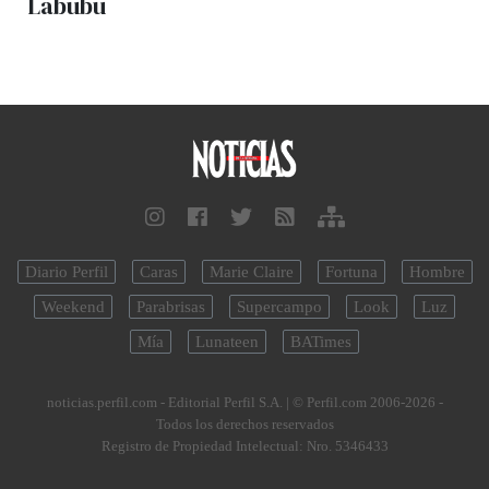
Labubu
Diario Perfil
Caras
Marie Claire
Fortuna
Hombre
Weekend
Parabrisas
Supercampo
Look
Luz
Mía
Lunateen
BATimes
noticias.perfil.com - Editorial Perfil S.A.
| © Perfil.com 2006-2026 -
Todos los derechos reservados
Registro de Propiedad Intelectual: Nro. 5346433