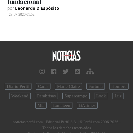
fundacional
por
Leonardo D'Espósito
23-07-2026 01:52
Diario Perfil
Caras
Marie Claire
Fortuna
Hombre
Weekend
Parabrisas
Supercampo
Look
Luz
Mía
Lunateen
BATimes
noticias.perfil.com - Editorial Perfil S.A.
| © Perfil.com 2006-2026 -
Todos los derechos reservados