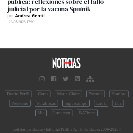
pública: reflexiones sobre el fallo
judicial por la vacuna Sputnik
por
Andrea Gentil
28-05-2026 17:09
Diario Perfil
Caras
Marie Claire
Fortuna
Hombre
Weekend
Parabrisas
Supercampo
Look
Luz
Mía
Lunateen
BATimes
noticias.perfil.com - Editorial Perfil S.A.
| © Perfil.com 2006-2026 -