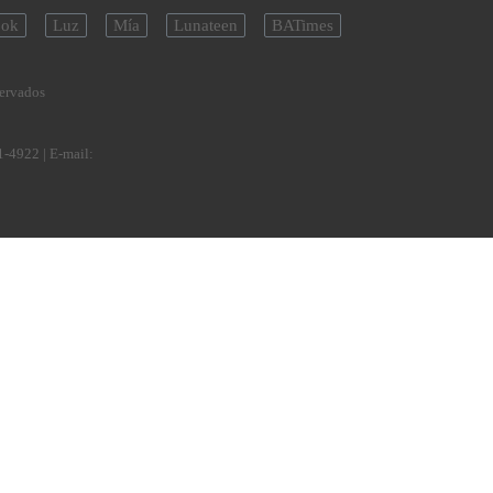
ok
Luz
Mía
Lunateen
BATimes
servados
1-4922
| E-mail: