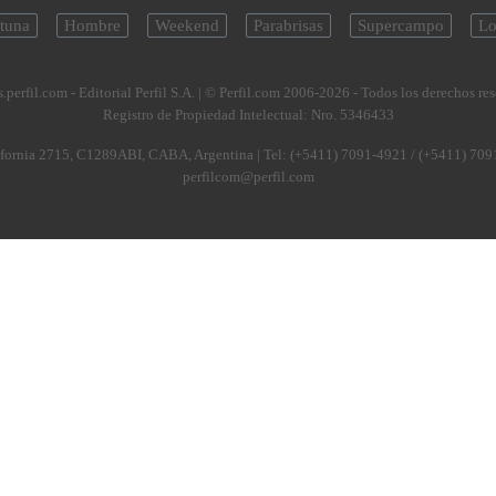
tuna
Hombre
Weekend
Parabrisas
Supercampo
Lo
.perfil.com - Editorial Perfil S.A.
| © Perfil.com 2006-2026 - Todos los derechos re
Registro de Propiedad Intelectual: Nro. 5346433
fornia 2715
,
C1289ABI
,
CABA, Argentina
| Tel:
(+5411) 7091-4921
/
(+5411) 709
perfilcom@perfil.com