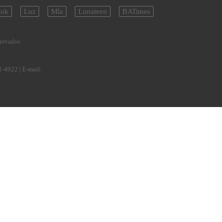
ok
Luz
Mía
Lunateen
BATimes
servados
1-4922
| E-mail: