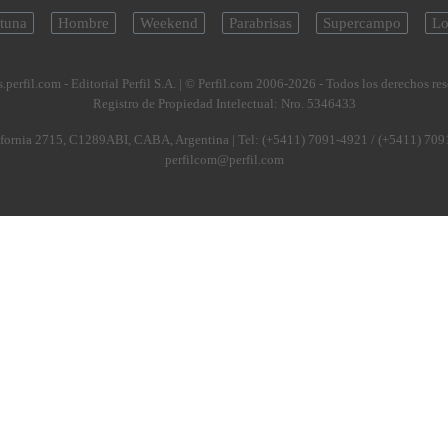
tuna
Hombre
Weekend
Parabrisas
Supercampo
Lo
.perfil.com - Editorial Perfil S.A.
| © Perfil.com 2006-2026 - Todos los derechos re
Registro de Propiedad Intelectual: Nro. 5346433
fornia 2715
,
C1289ABI
,
CABA, Argentina
| Tel:
(+5411) 7091-4921
/
(+5411) 709
perfilcom@perfil.com