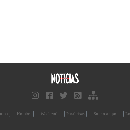
tuna
Hombre
Weekend
Parabrisas
Supercampo
Lo