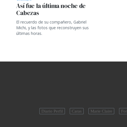
Así fue la última noche de
Cabezas
El recuerdo de su compañero, Gabriel
Michi, y las fotos que reconstruyen sus
últimas horas.
Diario Perfil
Caras
Marie Claire
For