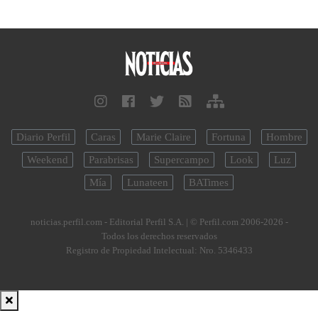
Diario Perfil
Caras
Marie Claire
Fortuna
Hombre
Weekend
Parabrisas
Supercampo
Look
Luz
Mía
Lunateen
BATimes
noticias.perfil.com - Editorial Perfil S.A.
| © Perfil.com 2006-2026 -
Todos los derechos reservados
Registro de Propiedad Intelectual: Nro. 5346433