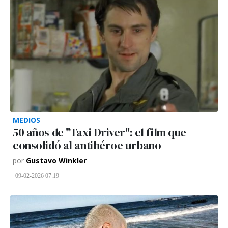
MEDIOS
50 años de "Taxi Driver": el film que
consolidó al antihéroe urbano
por
Gustavo Winkler
09-02-2026 07:19