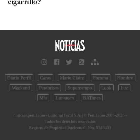
cigarrillo?
Diario Perfil
Caras
Marie Claire
Fortuna
Hombre
Weekend
Parabrisas
Supercampo
Look
Luz
Mía
Lunateen
BATimes
noticias.perfil.com - Editorial Perfil S.A.
| © Perfil.com 2006-2026 -
Todos los derechos reservados
Registro de Propiedad Intelectual: Nro. 5346433