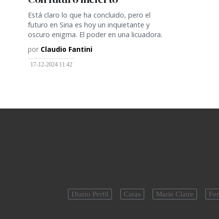
Está claro lo que ha concluido, pero el
futuro en Siria es hoy un inquietante y
oscuro enigma. El poder en una licuadora.
por
Claudio Fantini
17-12-2024 11:42
Diario Perfil
Caras
Marie Claire
For