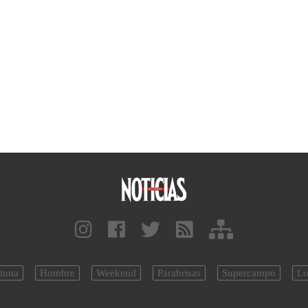
tuna
Hombre
Weekend
Parabrisas
Supercampo
Lo