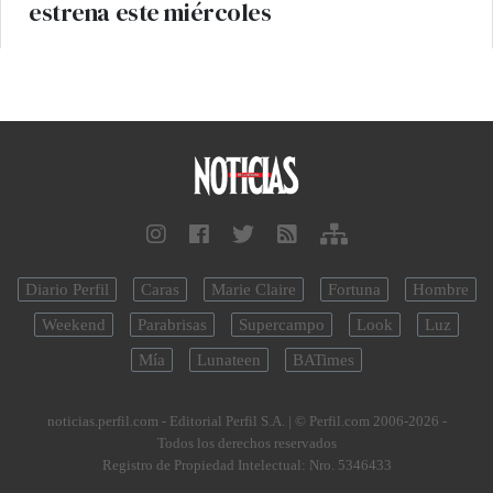
estrena este miércoles
Diario Perfil
Caras
Marie Claire
Fortuna
Hombre
Weekend
Parabrisas
Supercampo
Look
Luz
Mía
Lunateen
BATimes
noticias.perfil.com - Editorial Perfil S.A.
| © Perfil.com 2006-2026 -
Todos los derechos reservados
Registro de Propiedad Intelectual: Nro. 5346433