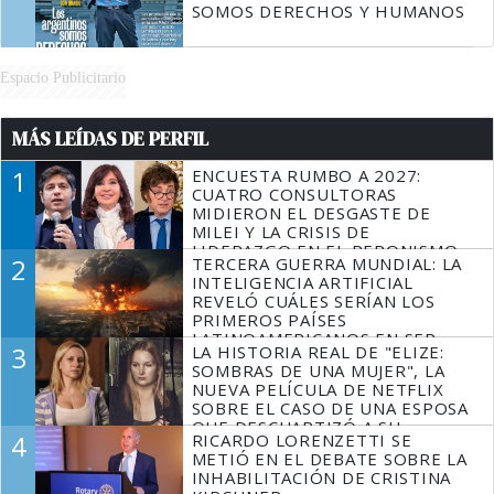
SOMOS DERECHOS Y HUMANOS
Espacio Publicitario
MÁS LEÍDAS DE PERFIL
1
ENCUESTA RUMBO A 2027:
CUATRO CONSULTORAS
MIDIERON EL DESGASTE DE
MILEI Y LA CRISIS DE
LIDERAZGO EN EL PERONISMO
2
TERCERA GUERRA MUNDIAL: LA
INTELIGENCIA ARTIFICIAL
REVELÓ CUÁLES SERÍAN LOS
PRIMEROS PAÍSES
LATINOAMERICANOS EN SER
3
LA HISTORIA REAL DE "ELIZE:
DERROTADOS
SOMBRAS DE UNA MUJER", LA
NUEVA PELÍCULA DE NETFLIX
SOBRE EL CASO DE UNA ESPOSA
QUE DESCUARTIZÓ A SU
4
RICARDO LORENZETTI SE
MARIDO
METIÓ EN EL DEBATE SOBRE LA
INHABILITACIÓN DE CRISTINA