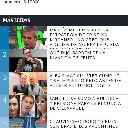
promedio: $ 17.000.
MÁS LEÍDAS
1
MARTÍN MENEM SOBRE LA
ESTRATEGIA DE CRISTINA
KIRCHNER: "NO CREO QUE
ALGUIEN DE AFUERA LE PUEDA
DECIR A LA JUSTICIA LO QUE
2
QUÉ DIJO BARDEM DE LA
TIENE QUE HACER"
INVASIÓN DE CEUTA
3
ALEXIS MAC ALLISTER CUMPLIÓ
Y SE IMPLANTÓ PELO ANTES DE
VOLVER AL FÚTBOL INGLÉS
4
SANTILLI SE SUMÓ A BULLRICH
Y PRESIONA PARA LA RENUNCIA
DE VILLARRUEL
5
CHAUVINISMO BOBO Y CRISIS
CON BRASIL: LOS ARGENTINOS