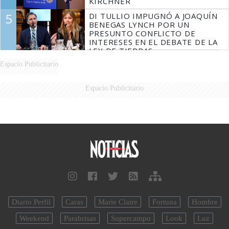
KIRCHNER
5
DI TULLIO IMPUGNÓ A JOAQUÍN
BENEGAS LYNCH POR UN
PRESUNTO CONFLICTO DE
INTERESES EN EL DEBATE DE LA
LEY DE TIERRAS
Espacio Publicitario
Espacio Publicitario
Diario Perfil
Caras
Marie Claire
Fortuna
Hombre
Weekend
Parabrisas
Supercampo
Look
Luz