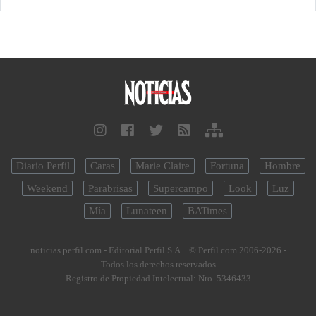
Diario Perfil
Caras
Marie Claire
Fortuna
Hombre
Weekend
Parabrisas
Supercampo
Look
Luz
Mía
Lunateen
BATimes
noticias.perfil.com - Editorial Perfil S.A.
| © Perfil.com 2006-2026 -
Todos los derechos reservados
Registro de Propiedad Intelectual: Nro. 5346433