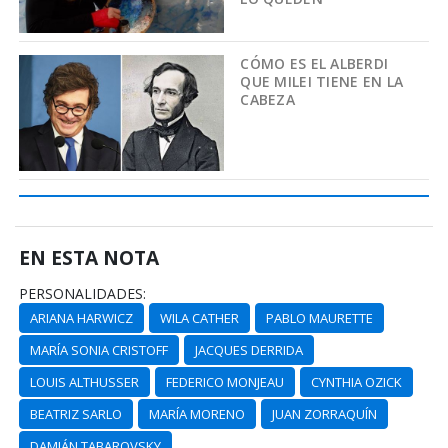
CÓMO ES EL ALBERDI
QUE MILEI TIENE EN LA
CABEZA
EN ESTA NOTA
PERSONALIDADES:
ARIANA HARWICZ
WILA CATHER
PABLO MAURETTE
MARÍA SONIA CRISTOFF
JACQUES DERRIDA
LOUIS ALTHUSSER
FEDERICO MONJEAU
CYNTHIA OZICK
BEATRIZ SARLO
MARÍA MORENO
JUAN ZORRAQUÍN
DAMIÁN TABAROVSKY