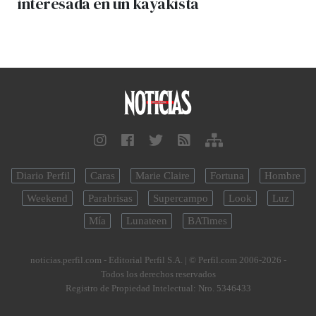
interesada en un kayakista
Diario Perfil
Caras
Marie Claire
Fortuna
Hombre
Weekend
Parabrisas
Supercampo
Look
Luz
Mía
Lunateen
BATimes
noticias.perfil.com - Editorial Perfil S.A.
| © Perfil.com 2006-2026 -
Todos los derechos reservados
Registro de Propiedad Intelectual: Nro. 5346433