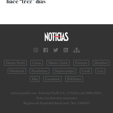
hace “trez” días
Diario Perfil
Caras
Marie Claire
Fortuna
Hombre
Weekend
Parabrisas
Supercampo
Look
Luz
Mía
Lunateen
BATimes
noticias.perfil.com - Editorial Perfil S.A.
| © Perfil.com 2006-2026 -
Todos los derechos reservados
Registro de Propiedad Intelectual: Nro. 5346433