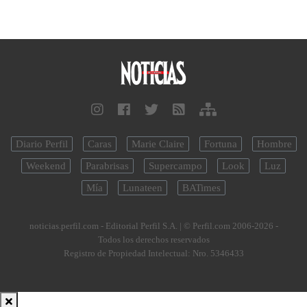
Diario Perfil
Caras
Marie Claire
Fortuna
Hombre
Weekend
Parabrisas
Supercampo
Look
Luz
Mía
Lunateen
BATimes
noticias.perfil.com - Editorial Perfil S.A.
| © Perfil.com 2006-2026 -
Todos los derechos reservados
Registro de Propiedad Intelectual: Nro. 5346433