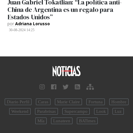
Juan Gabriel Tokatlian: “La política anti-
China de Argentina es un regalo para
Estados Unidos”
por
Adriana Lorusso
30-08-2024 14:25
Diario Perfil
Caras
Marie Claire
Fortuna
Hombre
Weekend
Parabrisas
Supercampo
Look
Luz
Mía
Lunateen
BATimes