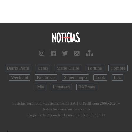
Diario Perfil
Caras
Marie Claire
Fortuna
Hombre
Weekend
Parabrisas
Supercampo
Look
Luz
Mía
Lunateen
BATimes
noticias.perfil.com - Editorial Perfil S.A.
| © Perfil.com 2006-2026 -
Todos los derechos reservados
Registro de Propiedad Intelectual: Nro. 5346433