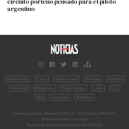
circuito porteño pensado para el piloto
argentino
Diario Perfil
Caras
Marie Claire
Fortuna
Hombre
Weekend
Parabrisas
Supercampo
Look
Luz
Mía
Lunateen
BATimes
noticias.perfil.com - Editorial Perfil S.A.
| © Perfil.com 2006-2026 -
Todos los derechos reservados
Registro de Propiedad Intelectual: Nro. 5346433