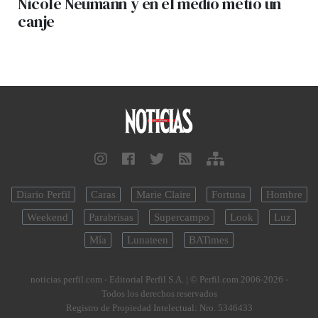
Nicole Neumann y en el medio metió un
canje
Diario Perfil
Caras
Marie Claire
Fortuna
Hombre
Weekend
Parabrisas
Supercampo
Look
Luz
Mía
Lunateen
BATimes
noticias.perfil.com - Editorial Perfil S.A.
| © Perfil.com 2006-2026 -
Todos los derechos reservados
Registro de Propiedad Intelectual: Nro. 5346433