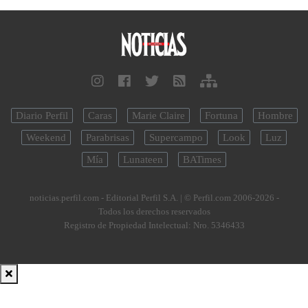
Diario Perfil
Caras
Marie Claire
Fortuna
Hombre
Weekend
Parabrisas
Supercampo
Look
Luz
Mía
Lunateen
BATimes
noticias.perfil.com - Editorial Perfil S.A.
| © Perfil.com 2006-2026 -
Todos los derechos reservados
Registro de Propiedad Intelectual: Nro. 5346433