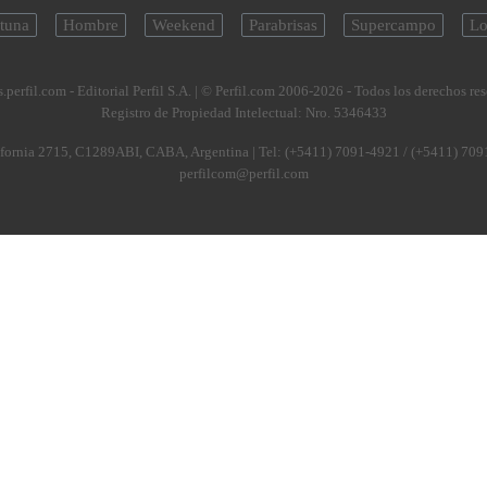
tuna
Hombre
Weekend
Parabrisas
Supercampo
Lo
.perfil.com - Editorial Perfil S.A.
| © Perfil.com 2006-2026 - Todos los derechos re
Registro de Propiedad Intelectual: Nro. 5346433
fornia 2715
,
C1289ABI
,
CABA, Argentina
| Tel:
(+5411) 7091-4921
/
(+5411) 709
perfilcom@perfil.com