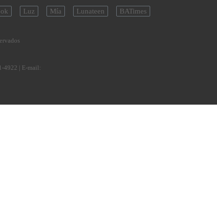
ok
Luz
Mía
Lunateen
BATimes
servados
1-4922
| E-mail: