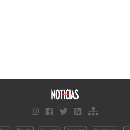
tuna
Hombre
Weekend
Parabrisas
Supercampo
Lo