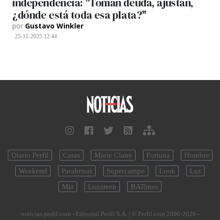
independencia: "Toman deuda, ajustan,
¿dónde está toda esa plata?"
por
Gustavo Winkler
25-11-2025 12:44
Diario Perfil
Caras
Marie Claire
Fortuna
Hombre
Weekend
Parabrisas
Supercampo
Look
Luz
Mía
Lunateen
BATimes
noticias.perfil.com - Editorial Perfil S.A.
| © Perfil.com 2006-2026 -