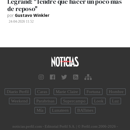
Legrand: "Tendré que hacer un poco más
de reposo"
por
Gustavo Winkler
24-04-2026 11:52
Diario Perfil
Caras
Marie Claire
Fortuna
Hombre
Weekend
Parabrisas
Supercampo
Look
Luz
Mía
Lunateen
BATimes
noticias.perfil.com - Editorial Perfil S.A.
| © Perfil.com 2006-2026 -