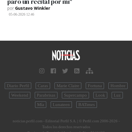
paró un recital por mí"
por
Gustavo Winkler
05-06-2026 12:46
Diario Perfil
Caras
Marie Claire
Fortuna
Hombre
Weekend
Parabrisas
Supercampo
Look
Luz
Mía
Lunateen
BATimes
noticias.perfil.com - Editorial Perfil S.A.
| © Perfil.com 2006-2026 -
Todos los derechos reservados