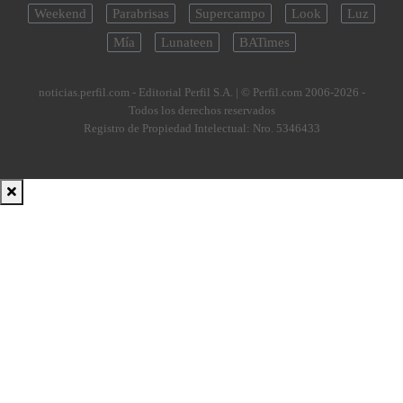
Weekend
Parabrisas
Supercampo
Look
Luz
Mía
Lunateen
BATimes
noticias.perfil.com - Editorial Perfil S.A.
| © Perfil.com 2006-2026 -
Todos los derechos reservados
Registro de Propiedad Intelectual: Nro. 5346433