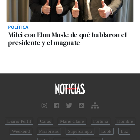
POLÍTICA
Milei con Elon Musk: de qué hablaron el
presidente y el magnate
Diario Perfil
Caras
Marie Claire
Fortuna
Hombre
Weekend
Parabrisas
Supercampo
Look
Luz