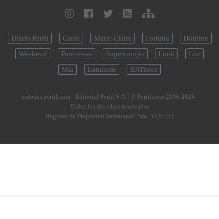
Diario Perfil
Caras
Marie Claire
Fortuna
Hombre
Weekend
Parabrisas
Supercampo
Look
Luz
Mía
Lunateen
BATimes
noticias.perfil.com - Editorial Perfil S.A.
| © Perfil.com 2006-2026 -
Todos los derechos reservados
Registro de Propiedad Intelectual: Nro. 5346433