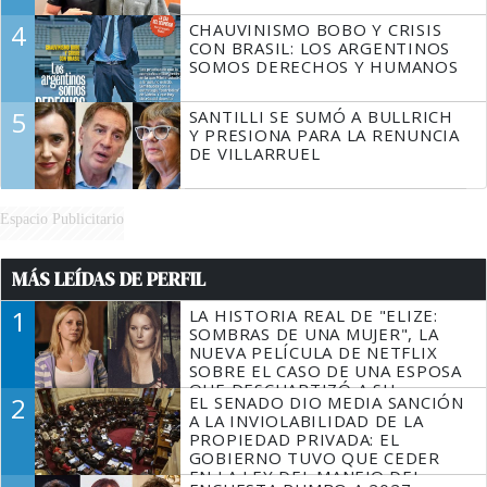
4
CHAUVINISMO BOBO Y CRISIS
CON BRASIL: LOS ARGENTINOS
SOMOS DERECHOS Y HUMANOS
5
SANTILLI SE SUMÓ A BULLRICH
Y PRESIONA PARA LA RENUNCIA
DE VILLARRUEL
Espacio Publicitario
MÁS LEÍDAS DE PERFIL
1
LA HISTORIA REAL DE "ELIZE:
SOMBRAS DE UNA MUJER", LA
NUEVA PELÍCULA DE NETFLIX
SOBRE EL CASO DE UNA ESPOSA
QUE DESCUARTIZÓ A SU
2
EL SENADO DIO MEDIA SANCIÓN
MARIDO
A LA INVIOLABILIDAD DE LA
PROPIEDAD PRIVADA: EL
GOBIERNO TUVO QUE CEDER
EN LA LEY DEL MANEJO DEL