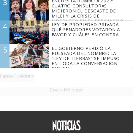
3
ENCUESTA RUMBO A 2027:
FUEGO
CUATRO CONSULTORAS
MIDIERON EL DESGASTE DE
MILEI Y LA CRISIS DE
LIDERAZGO EN EL PERONISMO
4
LEY DE PROPIEDAD PRIVADA:
QUÉ SENADORES VOTARON A
FAVOR Y CUÁLES EN CONTRA
5
EL GOBIERNO PERDIÓ LA
PULSEADA DEL NOMBRE: LA
"LEY DE TIERRAS" SE IMPUSO
EN TODA LA CONVERSACIÓN
DIGITAL
Espacio Publicitario
Espacio Publicitario