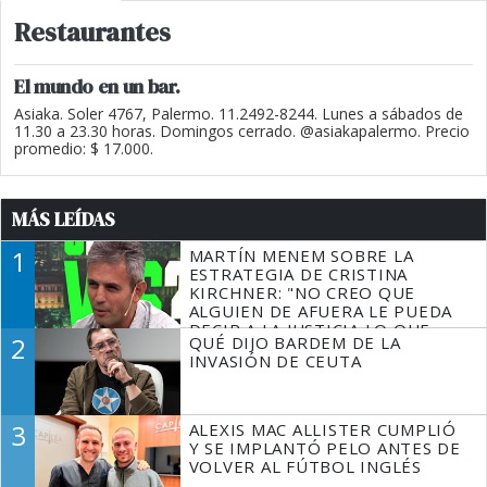
Restaurantes
El mundo en un bar.
Asiaka. Soler 4767, Palermo. 11.2492-8244. Lunes a sábados de
11.30 a 23.30 horas. Domingos cerrado. @asiakapalermo. Precio
promedio: $ 17.000.
MÁS LEÍDAS
1
MARTÍN MENEM SOBRE LA
ESTRATEGIA DE CRISTINA
KIRCHNER: "NO CREO QUE
ALGUIEN DE AFUERA LE PUEDA
DECIR A LA JUSTICIA LO QUE
2
QUÉ DIJO BARDEM DE LA
TIENE QUE HACER"
INVASIÓN DE CEUTA
3
ALEXIS MAC ALLISTER CUMPLIÓ
Y SE IMPLANTÓ PELO ANTES DE
VOLVER AL FÚTBOL INGLÉS