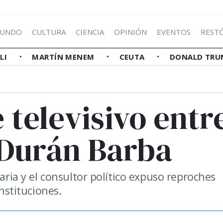
UNDO
CULTURA
CIENCIA
OPINIÓN
EVENTOS
REST
LLI
MARTÍN MENEM
CEUTA
DONALD TRU
 televisivo entr
 Durán Barba
taria y el consultor político expuso reproches
instituciones.