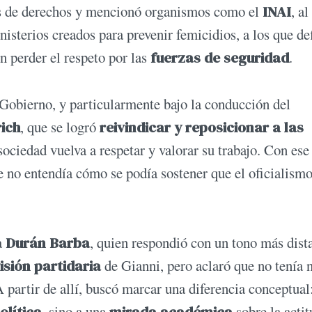
os de derechos y mencionó organismos como el
INAI
, al
isterios creados para prevenir femicidios, a los que de
n perder el respeto por las
fuerzas de seguridad
.
 Gobierno, y particularmente bajo la conducción del
rich
, que se logró
reivindicar y reposicionar a las
ciedad vuelva a respetar y valorar su trabajo. Con ese
e no entendía cómo se podía sostener que el oficialism
a
Durán Barba
, quien respondió con un tono más dist
isión partidaria
de Gianni, pero aclaró que no tenía n
 partir de allí, buscó marcar una diferencia conceptual
, sino a una
sobre la actit