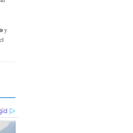
o
y
el