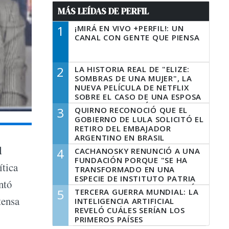
MÁS LEÍDAS DE PERFIL
1
¡MIRÁ EN VIVO +PERFIL!: UN
CANAL CON GENTE QUE PIENSA
2
LA HISTORIA REAL DE "ELIZE:
SOMBRAS DE UNA MUJER", LA
NUEVA PELÍCULA DE NETFLIX
SOBRE EL CASO DE UNA ESPOSA
QUE DESCUARTIZÓ A SU
3
QUIRNO RECONOCIÓ QUE EL
MARIDO
GOBIERNO DE LULA SOLICITÓ EL
RETIRO DEL EMBAJADOR
ARGENTINO EN BRASIL
d
4
CACHANOSKY RENUNCIÓ A UNA
FUNDACIÓN PORQUE "SE HA
ítica
TRANSFORMADO EN UNA
ESPECIE DE INSTITUTO PATRIA
ntó
INCONDICIONAL DE LA GESTIÓN
5
TERCERA GUERRA MUNDIAL: LA
DE MILEI"
tensa
INTELIGENCIA ARTIFICIAL
REVELÓ CUÁLES SERÍAN LOS
PRIMEROS PAÍSES
LATINOAMERICANOS EN SER