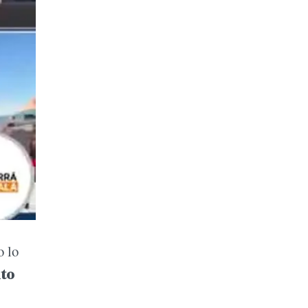
o lo
to