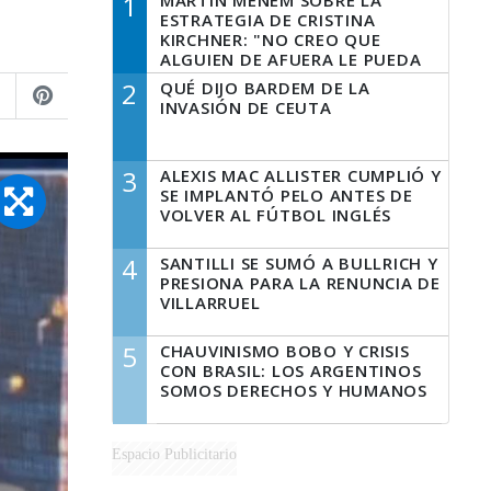
1
MARTÍN MENEM SOBRE LA
ESTRATEGIA DE CRISTINA
KIRCHNER: "NO CREO QUE
ALGUIEN DE AFUERA LE PUEDA
DECIR A LA JUSTICIA LO QUE
2
QUÉ DIJO BARDEM DE LA
TIENE QUE HACER"
INVASIÓN DE CEUTA
3
ALEXIS MAC ALLISTER CUMPLIÓ Y
SE IMPLANTÓ PELO ANTES DE
VOLVER AL FÚTBOL INGLÉS
4
SANTILLI SE SUMÓ A BULLRICH Y
PRESIONA PARA LA RENUNCIA DE
VILLARRUEL
5
CHAUVINISMO BOBO Y CRISIS
CON BRASIL: LOS ARGENTINOS
SOMOS DERECHOS Y HUMANOS
Espacio Publicitario