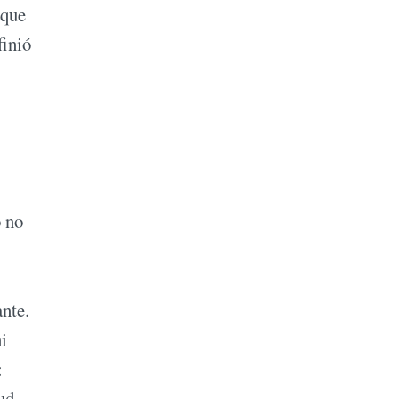
 que
finió
o no
ante.
i
:
ud