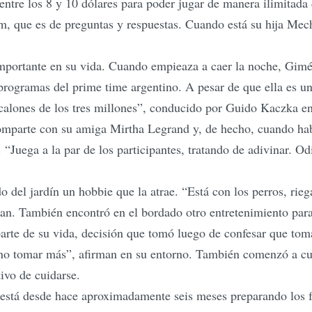
entre los 8 y 10 dólares para poder jugar de manera ilimitad
m, que es de preguntas y respuestas. Cuando está su hija Mech
mportante en su vida. Cuando empieaza a caer la noche, Gimén
 programas del prime time argentino. A pesar de que ella es un
 escalones de los tres millones”, conducido por Guido Kaczka e
comparte con su amiga Mirtha Legrand y, de hecho, cuando hab
 “Juega a la par de los participantes, tratando de adivinar. O
o del jardín un hobbie que la atrae. “Está con los perros, rieg
can. También encontró en el bordado otro entretenimiento par
parte de su vida, decisión que tomó luego de confesar que t
r no tomar más”, afirman en su entorno. También comenzó a cui
tivo de cuidarse.
está desde hace aproximadamente seis meses preparando los f