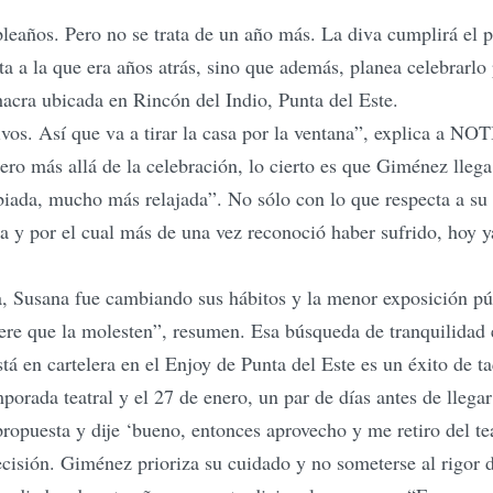
leaños. Pero no se trata de un año más. La diva cumplirá el 
ta a la que era años atrás, sino que además, planea celebrarlo 
acra ubicada en Rincón del Indio, Punta del Este.
os. Así que va a tirar la casa por la ventana”, explica a NO
 Pero más allá de la celebración, lo cierto es que Giménez lleg
iada, mucho más relajada”. No sólo con lo que respecta a su 
y por el cual más de una vez reconoció haber sufrido, hoy ya
Susana fue cambiando sus hábitos y la menor exposición públ
ere que la molesten”, resumen. Esa búsqueda de tranquilidad es
stá en cartelera en el Enjoy de Punta del Este es un éxito de t
orada teatral y el 27 de enero, un par de días antes de llegar 
ropuesta y dije ‘bueno, entonces aprovecho y me retiro del te
ecisión. Giménez prioriza su cuidado y no someterse al rigor de