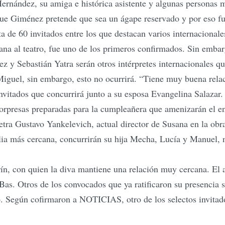
Hernández, su amiga e histórica asistente y algunas personas 
s que Giménez pretende que sea un ágape reservado y por eso f
 de 60 invitados entre los que destacan varios internacionales
sana al teatro, fue uno de los primeros confirmados. Sin emba
 y Sebastián Yatra serán otros intérpretes internacionales qu
Miguel, sin embargo, esto no ocurrirá. “Tiene muy buena rela
invitados que concurrirá junto a su esposa Evangelina Salaza
rpresas preparadas para la cumpleañera que amenizarán el e
etra Gustavo Yankelevich, actual director de Susana en la obra
ia más cercana, concurrirán su hija Mecha, Lucía y Manuel, n
ín, con quien la diva mantiene una relación muy cercana. El a
 Bas. Otros de los convocados que ya ratificaron su presencia
 Según cofirmaron a NOTICIAS, otro de los selectos invitado