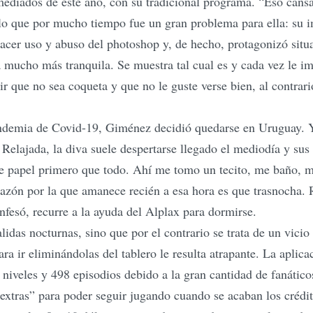
 a mediados de este año, con su tradicional programa. “Eso can
a lo que por mucho tiempo fue un gran problema para ella: su i
acer uso y abuso del photoshop y, de hecho, protagonizó situa
á mucho más tranquila. Se muestra tal cual es y cada vez le 
que no sea coqueta y que no le guste verse bien, al contrario,
andemia de Covid-19, Giménez decidió quedarse en Uruguay. Y
Relajada, la diva suele despertarse llegado el mediodía y sus
 de papel primero que todo. Ahí me tomo un tecito, me baño, me
azón por la que amanece recién a esa hora es que trasnocha. 
onfesó, recurre a la ayuda del Alplax para dormirse.
lidas nocturnas, sino que por el contrario se trata de un vici
ara ir eliminándolas del tablero le resulta atrapante. La aplic
iveles y 498 episodios debido a la gran cantidad de fanátic
 extras” para poder seguir jugando cuando se acaban los crédi