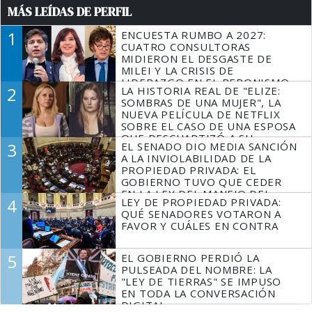
MÁS LEÍDAS DE PERFIL
1
ENCUESTA RUMBO A 2027:
CUATRO CONSULTORAS
MIDIERON EL DESGASTE DE
MILEI Y LA CRISIS DE
LIDERAZGO EN EL PERONISMO
2
LA HISTORIA REAL DE "ELIZE:
SOMBRAS DE UNA MUJER", LA
NUEVA PELÍCULA DE NETFLIX
SOBRE EL CASO DE UNA ESPOSA
QUE DESCUARTIZÓ A SU
3
EL SENADO DIO MEDIA SANCIÓN
MARIDO
A LA INVIOLABILIDAD DE LA
PROPIEDAD PRIVADA: EL
GOBIERNO TUVO QUE CEDER
EN LA LEY DEL MANEJO DEL
4
LEY DE PROPIEDAD PRIVADA:
FUEGO
QUÉ SENADORES VOTARON A
FAVOR Y CUÁLES EN CONTRA
5
EL GOBIERNO PERDIÓ LA
PULSEADA DEL NOMBRE: LA
"LEY DE TIERRAS" SE IMPUSO
EN TODA LA CONVERSACIÓN
DIGITAL