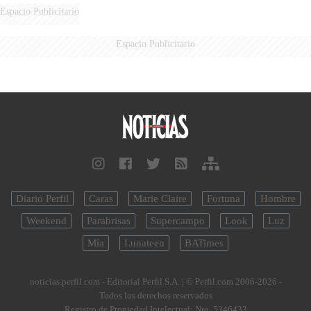
Espacio Publicitario
Espacio Publicitario
Diario Perfil
Caras
Marie Claire
Fortuna
Hombre
Weekend
Parabrisas
Supercampo
Look
Luz
Mía
Lunateen
BATimes
noticias.perfil.com - Editorial Perfil S.A.
| © Perfil.com 2006-2026 -
Todos los derechos reservados
Registro de Propiedad Intelectual: Nro. 5346433