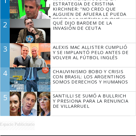
1
ESTRATEGIA DE CRISTINA
KIRCHNER: "NO CREO QUE
ALGUIEN DE AFUERA LE PUEDA
DECIR A LA JUSTICIA LO QUE
2
QUÉ DIJO BARDEM DE LA
TIENE QUE HACER"
INVASIÓN DE CEUTA
3
ALEXIS MAC ALLISTER CUMPLIÓ
Y SE IMPLANTÓ PELO ANTES DE
VOLVER AL FÚTBOL INGLÉS
4
CHAUVINISMO BOBO Y CRISIS
CON BRASIL: LOS ARGENTINOS
SOMOS DERECHOS Y HUMANOS
5
SANTILLI SE SUMÓ A BULLRICH
Y PRESIONA PARA LA RENUNCIA
DE VILLARRUEL
Espacio Publicitario