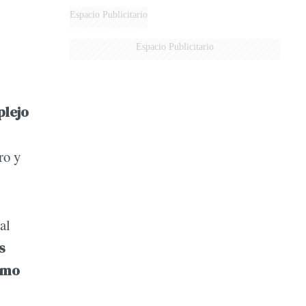
DERROTADOS
Espacio Publicitario
Espacio Publicitario
plejo
ro y
al
s
smo