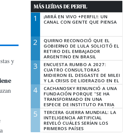
MÁS LEÍDAS DE PERFIL
1
¡MIRÁ EN VIVO +PERFIL!: UN
CANAL CON GENTE QUE PIENSA
2
QUIRNO RECONOCIÓ QUE EL
GOBIERNO DE LULA SOLICITÓ EL
RETIRO DEL EMBAJADOR
ARGENTINO EN BRASIL
stas y
3
ENCUESTA RUMBO A 2027:
CUATRO CONSULTORAS
MIDIERON EL DESGASTE DE MILEI
iene
Y LA CRISIS DE LIDERAZGO EN EL
PERONISMO
4
CACHANOSKY RENUNCIÓ A UNA
ruzan
FUNDACIÓN PORQUE "SE HA
TRANSFORMADO EN UNA
ESPECIE DE INSTITUTO PATRIA
INCONDICIONAL DE LA GESTIÓN
5
TERCERA GUERRA MUNDIAL: LA
DE MILEI"
INTELIGENCIA ARTIFICIAL
e
REVELÓ CUÁLES SERÍAN LOS
PRIMEROS PAÍSES
na
LATINOAMERICANOS EN SER