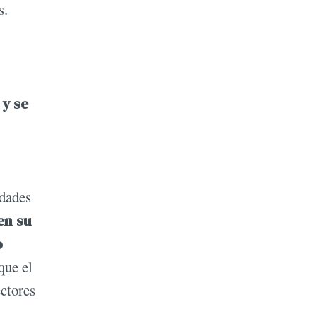
s.
 y se
edades
en su
o
que el
ctores