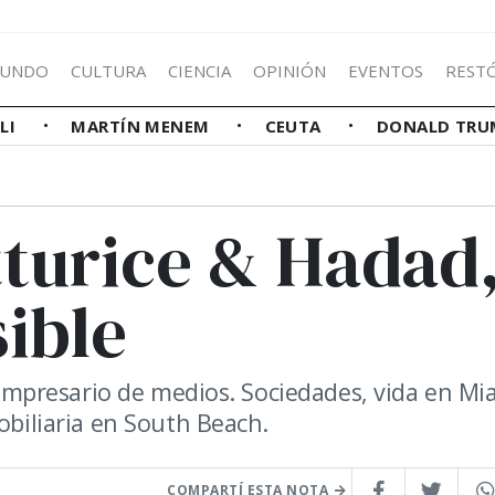
UNDO
CULTURA
CIENCIA
OPINIÓN
EVENTOS
REST
LLI
MARTÍN MENEM
CEUTA
DONALD TRU
tturice & Hadad
sible
l empresario de medios. Sociedades, vida en Mi
obiliaria en South Beach.
COMPARTÍ ESTA NOTA