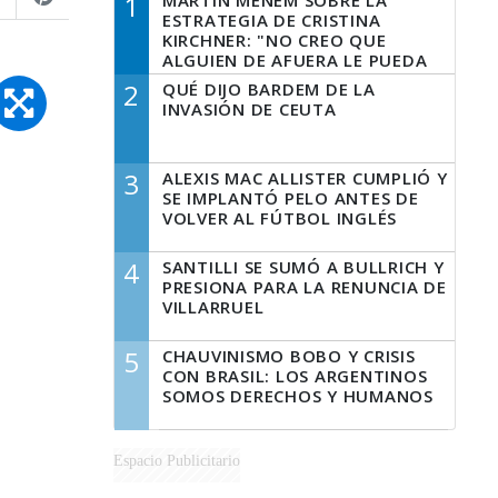
1
MARTÍN MENEM SOBRE LA
ESTRATEGIA DE CRISTINA
KIRCHNER: "NO CREO QUE
ALGUIEN DE AFUERA LE PUEDA
DECIR A LA JUSTICIA LO QUE
2
QUÉ DIJO BARDEM DE LA
TIENE QUE HACER"
INVASIÓN DE CEUTA
3
ALEXIS MAC ALLISTER CUMPLIÓ Y
SE IMPLANTÓ PELO ANTES DE
VOLVER AL FÚTBOL INGLÉS
4
SANTILLI SE SUMÓ A BULLRICH Y
PRESIONA PARA LA RENUNCIA DE
VILLARRUEL
5
CHAUVINISMO BOBO Y CRISIS
CON BRASIL: LOS ARGENTINOS
SOMOS DERECHOS Y HUMANOS
Espacio Publicitario