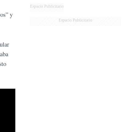
DE MILEI"
Espacio Publicitario
ros” y
Espacio Publicitario
ular
taba
sto