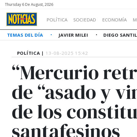
Thursday 6 De August, 2026
POLÍTICA
SOCIEDAD
ECONOMÍA
M
TEMAS DEL DÍA
JAVIER MILEI
DIEGO SANTI
POLÍTICA |
13-08-2025 15:42
“Mercurio retr
de “asado y vi
de los constit
santafesinos