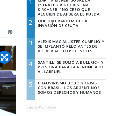
1
MARTÍN MENEM SOBRE LA
ESTRATEGIA DE CRISTINA
KIRCHNER: "NO CREO QUE
ALGUIEN DE AFUERA LE PUEDA
DECIR A LA JUSTICIA LO QUE
2
QUÉ DIJO BARDEM DE LA
TIENE QUE HACER"
INVASIÓN DE CEUTA
3
ALEXIS MAC ALLISTER CUMPLIÓ Y
SE IMPLANTÓ PELO ANTES DE
VOLVER AL FÚTBOL INGLÉS
4
SANTILLI SE SUMÓ A BULLRICH Y
PRESIONA PARA LA RENUNCIA DE
VILLARRUEL
5
CHAUVINISMO BOBO Y CRISIS
CON BRASIL: LOS ARGENTINOS
SOMOS DERECHOS Y HUMANOS
Espacio Publicitario