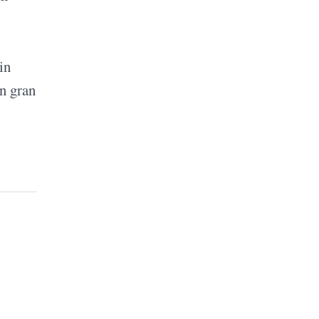
in
on gran