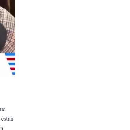
que
 están
un