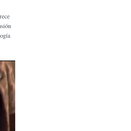
arece
usión
logía