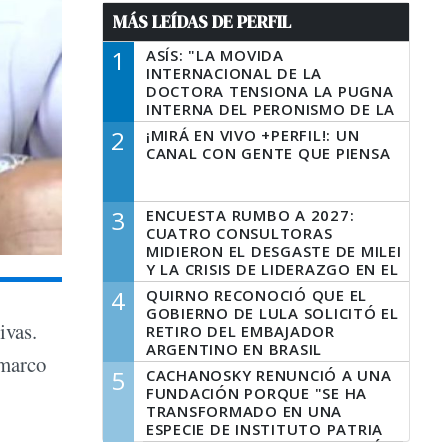
MÁS LEÍDAS DE PERFIL
1
ASÍS: "LA MOVIDA
INTERNACIONAL DE LA
DOCTORA TENSIONA LA PUGNA
INTERNA DEL PERONISMO DE LA
PROVINCIA DEL PECADO"
2
¡MIRÁ EN VIVO +PERFIL!: UN
CANAL CON GENTE QUE PIENSA
3
ENCUESTA RUMBO A 2027:
CUATRO CONSULTORAS
MIDIERON EL DESGASTE DE MILEI
Y LA CRISIS DE LIDERAZGO EN EL
PERONISMO
4
QUIRNO RECONOCIÓ QUE EL
GOBIERNO DE LULA SOLICITÓ EL
ivas.
RETIRO DEL EMBAJADOR
ARGENTINO EN BRASIL
 marco
5
CACHANOSKY RENUNCIÓ A UNA
FUNDACIÓN PORQUE "SE HA
TRANSFORMADO EN UNA
ESPECIE DE INSTITUTO PATRIA
INCONDICIONAL DE LA GESTIÓN