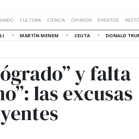
UNDO
CULTURA
CIENCIA
OPINIÓN
EVENTOS
REST
LLI
MARTÍN MENEM
CEUTA
DONALD TRU
ógrado” y falta
no”: las excusas
uyentes