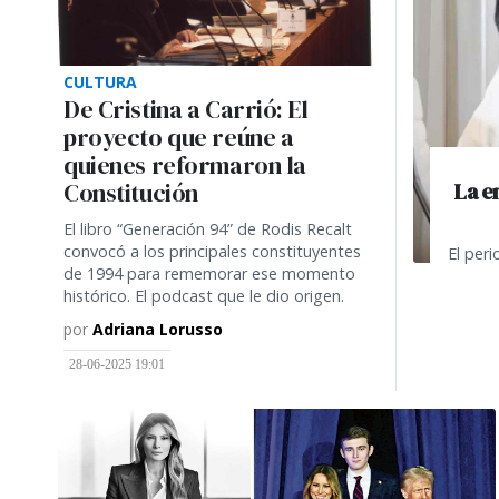
CULTURA
De Cristina a Carrió: El
proyecto que reúne a
quienes reformaron la
La e
Constitución
El libro “Generación 94” de Rodis Recalt
convocó a los principales constituyentes
El peri
de 1994 para rememorar ese momento
histórico. El podcast que le dio origen.
por
Adriana Lorusso
28-06-2025 19:01