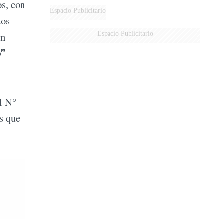
os, con
Espacio Publicitario
tos
Espacio Publicitario
en
o”
l N°
s que