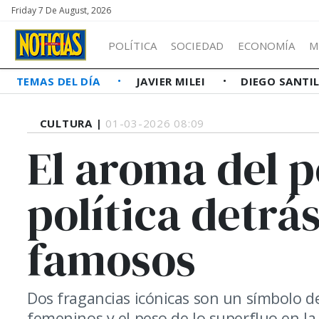
Friday 7 De August, 2026
POLÍTICA
SOCIEDAD
ECONOMÍA
M
TEMAS DEL DÍA
JAVIER MILEI
DIEGO SANTI
CULTURA |
01-03-2026 08:09
El aroma del p
política detrá
famosos
Dos fragancias icónicas son un símbolo de
femeninos y el peso de lo superfluo en la 