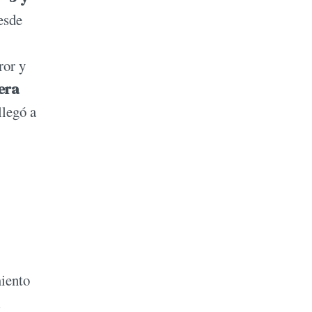
desde
ror y
era
llegó a
miento