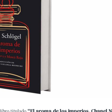
libro titulado
“El aroma de los imperios. Chanel N