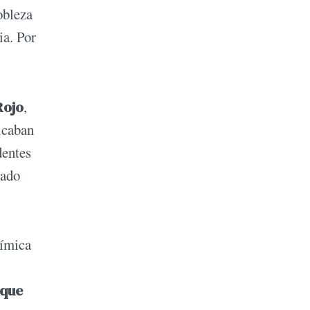
obleza
ia. Por
Rojo
,
icaban
dentes
eado
uímica
 que