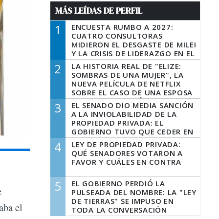
MÁS LEÍDAS DE PERFIL
1
ENCUESTA RUMBO A 2027:
CUATRO CONSULTORAS
MIDIERON EL DESGASTE DE MILEI
Y LA CRISIS DE LIDERAZGO EN EL
PERONISMO
2
LA HISTORIA REAL DE "ELIZE:
SOMBRAS DE UNA MUJER", LA
NUEVA PELÍCULA DE NETFLIX
SOBRE EL CASO DE UNA ESPOSA
QUE DESCUARTIZÓ A SU
3
EL SENADO DIO MEDIA SANCIÓN
MARIDO
A LA INVIOLABILIDAD DE LA
PROPIEDAD PRIVADA: EL
GOBIERNO TUVO QUE CEDER EN
LA LEY DEL MANEJO DEL FUEGO
4
LEY DE PROPIEDAD PRIVADA:
QUÉ SENADORES VOTARON A
FAVOR Y CUÁLES EN CONTRA
5
EL GOBIERNO PERDIÓ LA
e
PULSEADA DEL NOMBRE: LA "LEY
DE TIERRAS" SE IMPUSO EN
aba el
TODA LA CONVERSACIÓN
DIGITAL