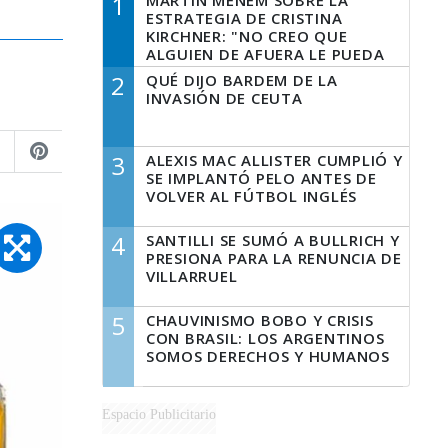
1
MARTÍN MENEM SOBRE LA
ESTRATEGIA DE CRISTINA
KIRCHNER: "NO CREO QUE
ALGUIEN DE AFUERA LE PUEDA
DECIR A LA JUSTICIA LO QUE
2
QUÉ DIJO BARDEM DE LA
TIENE QUE HACER"
INVASIÓN DE CEUTA
3
ALEXIS MAC ALLISTER CUMPLIÓ Y
SE IMPLANTÓ PELO ANTES DE
VOLVER AL FÚTBOL INGLÉS
4
SANTILLI SE SUMÓ A BULLRICH Y
PRESIONA PARA LA RENUNCIA DE
VILLARRUEL
5
CHAUVINISMO BOBO Y CRISIS
CON BRASIL: LOS ARGENTINOS
SOMOS DERECHOS Y HUMANOS
Espacio Publicitario