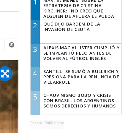
1
MARTÍN MENEM SOBRE LA
ESTRATEGIA DE CRISTINA
KIRCHNER: "NO CREO QUE
ALGUIEN DE AFUERA LE PUEDA
DECIR A LA JUSTICIA LO QUE
2
QUÉ DIJO BARDEM DE LA
TIENE QUE HACER"
INVASIÓN DE CEUTA
3
ALEXIS MAC ALLISTER CUMPLIÓ Y
SE IMPLANTÓ PELO ANTES DE
VOLVER AL FÚTBOL INGLÉS
4
SANTILLI SE SUMÓ A BULLRICH Y
PRESIONA PARA LA RENUNCIA DE
VILLARRUEL
5
CHAUVINISMO BOBO Y CRISIS
CON BRASIL: LOS ARGENTINOS
SOMOS DERECHOS Y HUMANOS
Espacio Publicitario