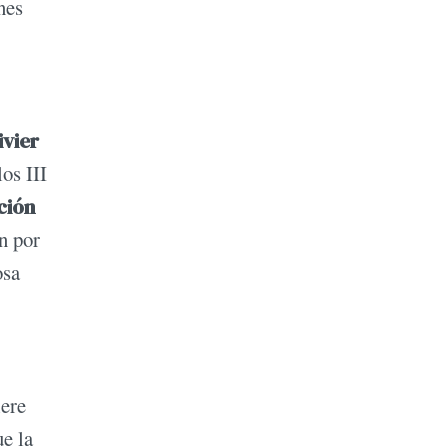
nes
vier
os III
ción
n por
osa
iere
ue la