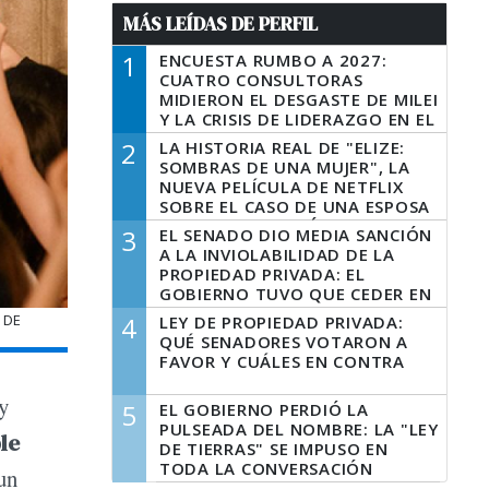
MÁS LEÍDAS DE PERFIL
1
ENCUESTA RUMBO A 2027:
CUATRO CONSULTORAS
MIDIERON EL DESGASTE DE MILEI
Y LA CRISIS DE LIDERAZGO EN EL
PERONISMO
2
LA HISTORIA REAL DE "ELIZE:
SOMBRAS DE UNA MUJER", LA
NUEVA PELÍCULA DE NETFLIX
SOBRE EL CASO DE UNA ESPOSA
QUE DESCUARTIZÓ A SU
3
EL SENADO DIO MEDIA SANCIÓN
MARIDO
A LA INVIOLABILIDAD DE LA
PROPIEDAD PRIVADA: EL
GOBIERNO TUVO QUE CEDER EN
LA LEY DEL MANEJO DEL FUEGO
 DE
4
LEY DE PROPIEDAD PRIVADA:
QUÉ SENADORES VOTARON A
FAVOR Y CUÁLES EN CONTRA
y
5
EL GOBIERNO PERDIÓ LA
PULSEADA DEL NOMBRE: LA "LEY
le
DE TIERRAS" SE IMPUSO EN
TODA LA CONVERSACIÓN
un
DIGITAL