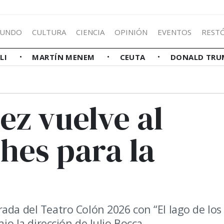
UNDO
CULTURA
CIENCIA
OPINIÓN
EVENTOS
REST
LLI
MARTÍN MENEM
CEUTA
DONALD TRU
ez vuelve al
hes para la
ada del Teatro Colón 2026 con “El lago de los
ajo la dirección de Julio Bocca.