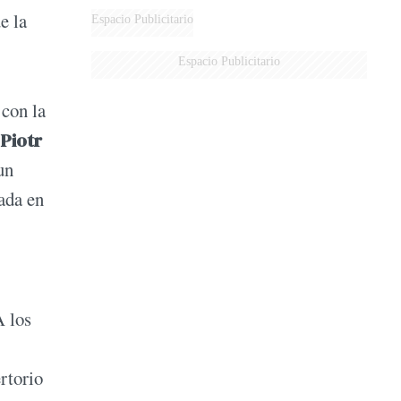
e la
Espacio Publicitario
Espacio Publicitario
 con la
Piotr
un
ada en
A los
rtorio