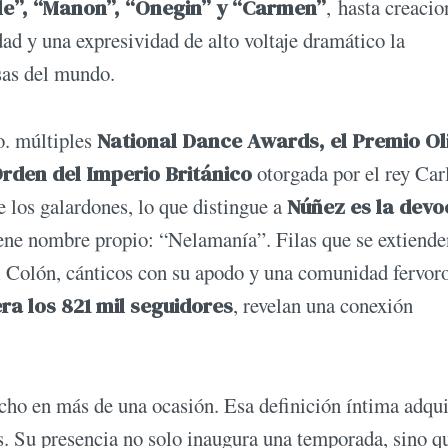
lle”, “Manon”, “Onegin” y “Carmen”
, hasta creacio
d y una expresividad de alto voltaje dramático la
osas del mundo.
. múltiples
National Dance Awards, el Premio Oli
 Orden del Imperio Británico
otorgada por el rey Carl
e los galardones, lo que distingue a
Núñez es la devo
ene nombre propio: “Nelamanía”. Filas que se extiende
el Colón, cánticos con su apodo y una comunidad fervor
ra los 821 mil seguidores
, revelan una conexión
icho en más de una ocasión. Esa definición íntima adqu
s. Su presencia no solo inaugura una temporada, sino q