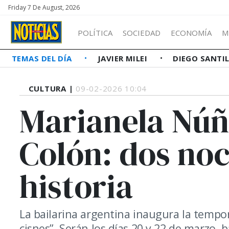
Friday 7 De August, 2026
POLÍTICA
SOCIEDAD
ECONOMÍA
M
TEMAS DEL DÍA
JAVIER MILEI
DIEGO SANTI
CULTURA |
09-02-2026 10:04
Marianela Núñ
Colón: dos noc
historia
La bailarina argentina inaugura la tempor
cisnes”. Serán los días 20 y 22 de marzo, b