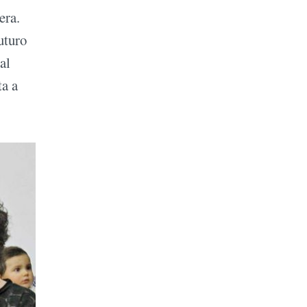
era.
uturo
al
ta a