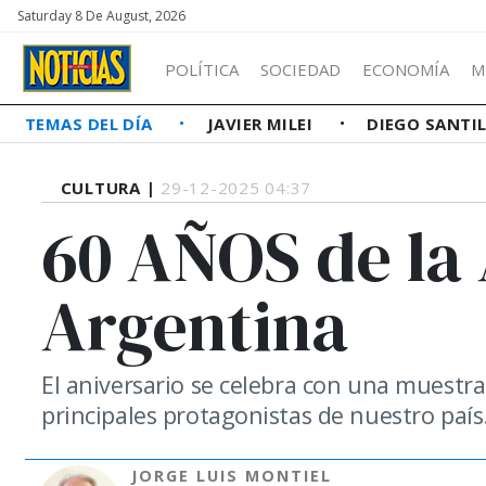
Saturday 8 De August, 2026
POLÍTICA
SOCIEDAD
ECONOMÍA
M
TEMAS DEL DÍA
JAVIER MILEI
DIEGO SANTI
CULTURA |
29-12-2025 04:37
60 AÑOS de la 
Argentina
El aniversario se celebra con una muestr
principales protagonistas de nuestro paí
JORGE LUIS MONTIEL