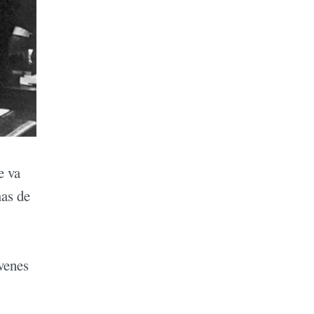
e va
mas de
venes