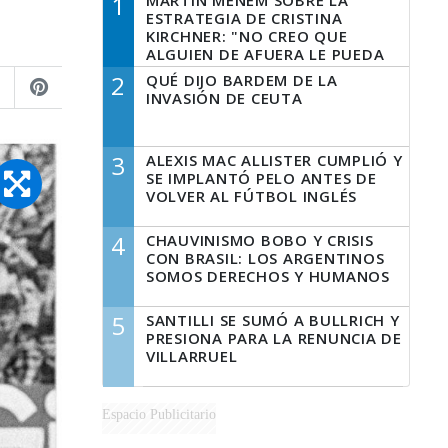
1
MARTÍN MENEM SOBRE LA
ESTRATEGIA DE CRISTINA
KIRCHNER: "NO CREO QUE
ALGUIEN DE AFUERA LE PUEDA
DECIR A LA JUSTICIA LO QUE
2
QUÉ DIJO BARDEM DE LA
TIENE QUE HACER"
INVASIÓN DE CEUTA
3
ALEXIS MAC ALLISTER CUMPLIÓ Y
SE IMPLANTÓ PELO ANTES DE
VOLVER AL FÚTBOL INGLÉS
4
CHAUVINISMO BOBO Y CRISIS
CON BRASIL: LOS ARGENTINOS
SOMOS DERECHOS Y HUMANOS
5
SANTILLI SE SUMÓ A BULLRICH Y
PRESIONA PARA LA RENUNCIA DE
VILLARRUEL
Espacio Publicitario