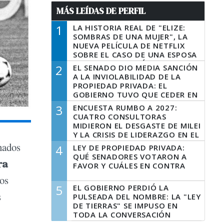
MÁS LEÍDAS DE PERFIL
1
LA HISTORIA REAL DE "ELIZE:
SOMBRAS DE UNA MUJER", LA
NUEVA PELÍCULA DE NETFLIX
SOBRE EL CASO DE UNA ESPOSA
QUE DESCUARTIZÓ A SU
2
EL SENADO DIO MEDIA SANCIÓN
MARIDO
A LA INVIOLABILIDAD DE LA
PROPIEDAD PRIVADA: EL
GOBIERNO TUVO QUE CEDER EN
LA LEY DEL MANEJO DEL FUEGO
3
ENCUESTA RUMBO A 2027:
CUATRO CONSULTORAS
MIDIERON EL DESGASTE DE MILEI
Y LA CRISIS DE LIDERAZGO EN EL
PERONISMO
nados
4
LEY DE PROPIEDAD PRIVADA:
QUÉ SENADORES VOTARON A
ra
FAVOR Y CUÁLES EN CONTRA
los
5
EL GOBIERNO PERDIÓ LA
s
PULSEADA DEL NOMBRE: LA "LEY
DE TIERRAS" SE IMPUSO EN
TODA LA CONVERSACIÓN
DIGITAL