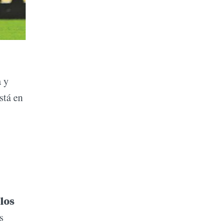
a y
stá en
 los
s