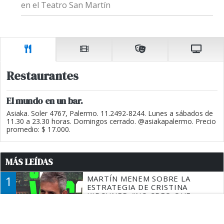
en el Teatro San Martín
Restaurantes
El mundo en un bar.
Asiaka. Soler 4767, Palermo. 11.2492-8244. Lunes a sábados de
11.30 a 23.30 horas. Domingos cerrado. @asiakapalermo. Precio
promedio: $ 17.000.
MÁS LEÍDAS
1
MARTÍN MENEM SOBRE LA
ESTRATEGIA DE CRISTINA
KIRCHNER: "NO CREO QUE
ALGUIEN DE AFUERA LE PUEDA
DECIR A LA JUSTICIA LO QUE
2
QUÉ DIJO BARDEM DE LA
TIENE QUE HACER"