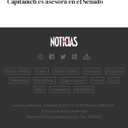
Capitanich es asesora en el Senado
Diario Perfil
Caras
Marie Claire
Fortuna
Hombre
Weekend
Parabrisas
Supercampo
Look
Luz
Mía
Lunateen
BATimes
noticias.perfil.com - Editorial Perfil S.A.
| © Perfil.com 2006-2026 -
Todos los derechos reservados
Registro de Propiedad Intelectual: Nro. 5346433