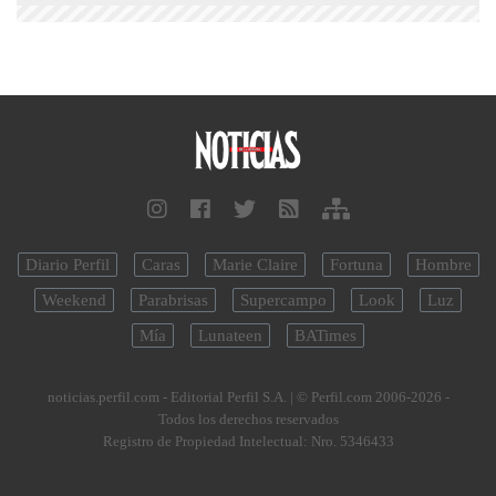
Diario Perfil
Caras
Marie Claire
Fortuna
Hombre
Weekend
Parabrisas
Supercampo
Look
Luz
Mía
Lunateen
BATimes
noticias.perfil.com - Editorial Perfil S.A.
| © Perfil.com 2006-2026 -
Todos los derechos reservados
Registro de Propiedad Intelectual: Nro. 5346433