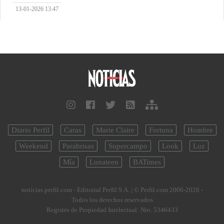
13-01-2026 13:47
Diario Perfil
Caras
Marie Claire
Fortuna
Hombre
Weekend
Parabrisas
Supercampo
Look
Luz
Mía
Lunateen
BATimes
noticias.perfil.com - Editorial Perfil S.A.
| © Perfil.com 2006-2026 -
Todos los derechos reservados
Registro de Propiedad Intelectual: Nro. 5346433